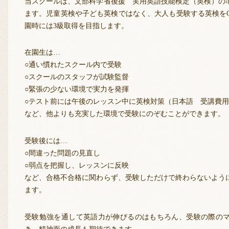
当スクールは、文部科学省後援 実用英語技能検定（英検）の
ます。児童英検や子ども英検ではなく、大人も受験する英検をCh
園時には3級取得を目指します。
在園生は…
○通い慣れたスクール内で受験
○スクールのスタッフが試験監督
○緊張の少ない環境で実力を発揮
○テスト前には午後のレッスン中に英検対策（日本語 受講費
など、他よりも充実した環境で受験にのぞむことができます。
受験後には…
○間違った問題の見直し
○弱点を把握し、レッスンに反映
など、合格不合格に関わらず、受験しただけで終わらないよう
ます。
受験勉強を通して英語力が伸びるのはもちろん、受験の際の
き、精神面の成長も期待できます。